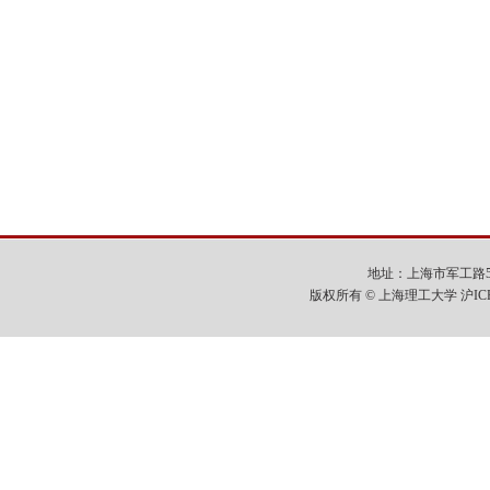
地址：上海市军工路516号
版权所有 © 上海理工大学 沪IC