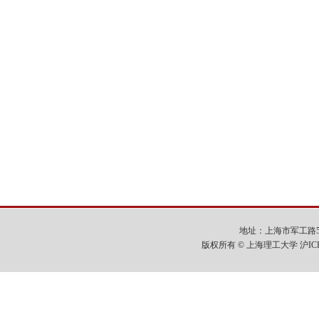
地址：上海市军工路516号
版权所有 © 上海理工大学 沪IC