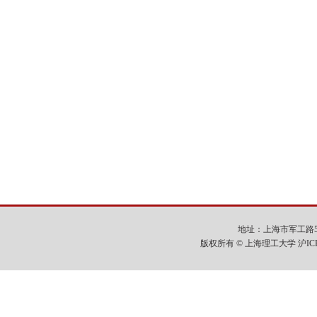
地址：上海市军工路516号
版权所有 © 上海理工大学 沪IC