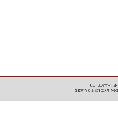
地址：上海市军工路516号
版权所有 © 上海理工大学 沪IC