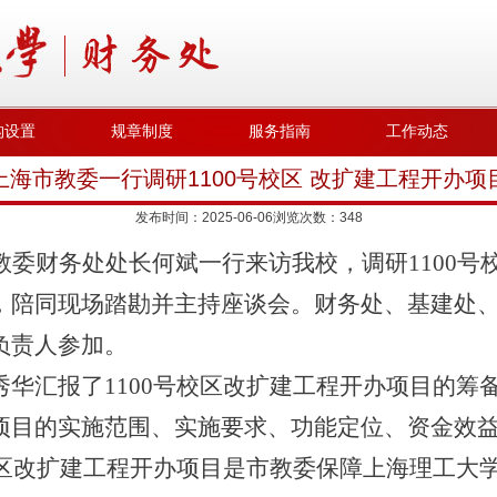
构设置
规章制度
服务指南
工作动态
上海市教委一行调研1100号校区 改扩建工程开办项
发布时间：
2025-06-06
浏览次数：
348
教委财务处处长何斌一行来访我校，调研
1100
号
，陪同现场踏勘并主持座谈会。财务处、基建处
负责人参加。
秀华汇报了
1100
号校区改扩建工程开办项目的筹
项目的实施范围、实施要求、功能定位、资金效
区改扩建工程开办项目是市教委保障上海理工大