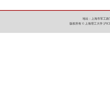
地址：上海市军工路516号
版权所有 © 上海理工大学 沪IC