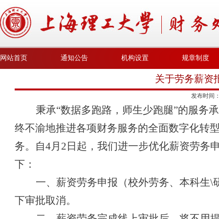
网站首页
通知公告
机构设置
规章制度
关于劳务薪资
发布时间
秉承“数据多跑路，师生少跑腿”的服务
终不渝地推进各项财务服务的全面数字化转
务。自
4
月
2
日起，我们进一步优化薪资劳务
下：
一、薪资劳务申报（校外劳务、本科生
\
下审批取消。
二、薪资劳务完成线上审批后，将不用