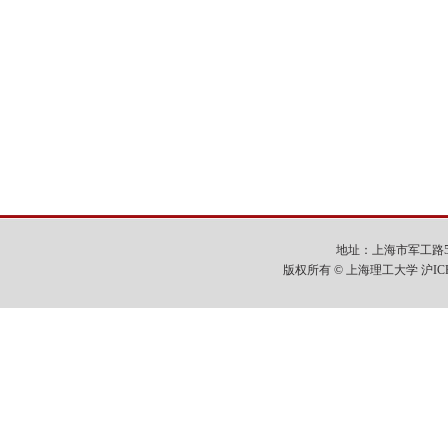
地址：上海市军工路516号
版权所有 © 上海理工大学 沪IC